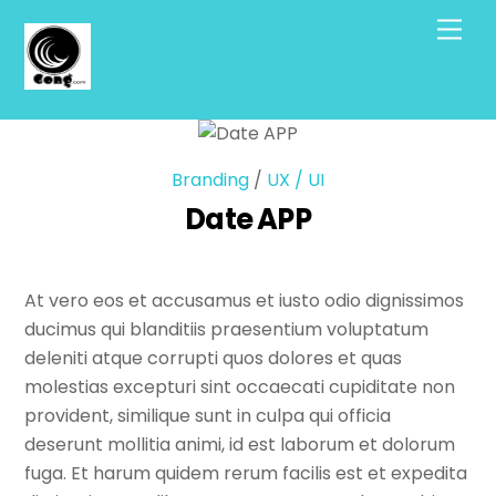
Skip
Men
to
content
Branding
/
UX / UI
Date APP
At vero eos et accusamus et iusto odio dignissimos
ducimus qui blanditiis praesentium voluptatum
deleniti atque corrupti quos dolores et quas
molestias excepturi sint occaecati cupiditate non
provident, similique sunt in culpa qui officia
deserunt mollitia animi, id est laborum et dolorum
fuga. Et harum quidem rerum facilis est et expedita