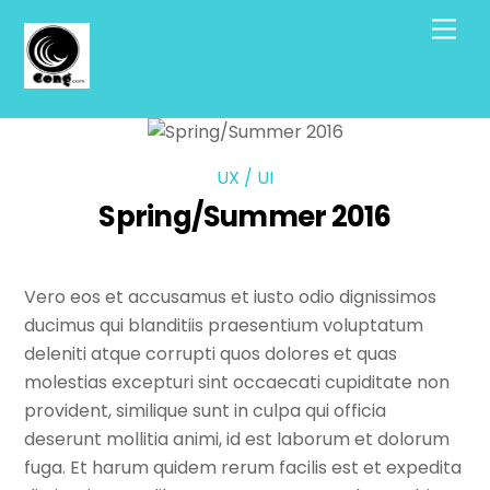
Skip
Men
to
content
UX / UI
Spring/Summer 2016
Vero eos et accusamus et iusto odio dignissimos
ducimus qui blanditiis praesentium voluptatum
deleniti atque corrupti quos dolores et quas
molestias excepturi sint occaecati cupiditate non
provident, similique sunt in culpa qui officia
deserunt mollitia animi, id est laborum et dolorum
fuga. Et harum quidem rerum facilis est et expedita